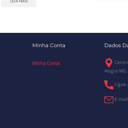
LEIA MAIS
Minha Conta
Dados Da
Centro
Minha Conta
Alegre MG
Ligue 
E-mail