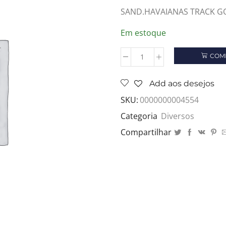
SAND.HAVAIANAS TRACK GO
Em estoque
COM
SAND.HAVAIANAS
TRACK
GO
Add aos desejos
PRETO
SKU:
0000000004554
39/0
quantidade
Categoria
Diversos
Compartilhar