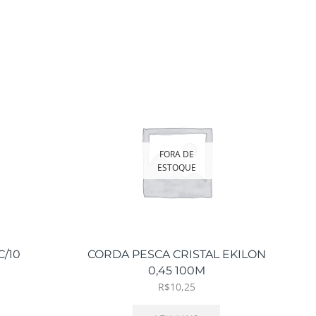
FORA DE
ESTOQUE
/10
CORDA PESCA CRISTAL EKILON
EL
0,45 100M
R$
10,25