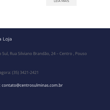
LEIA MAIS
 Loja
 Sul, Rua Silviano Brandão, 24 – Centro , Pouso
agora: (35) 3421-2421
:
contato@centrosulminas.com.br