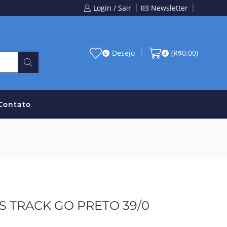
Login / Sair
Newsletter
Desejo
(
R$
0,00
)
0
0
Contato
 TRACK GO PRETO 39/0