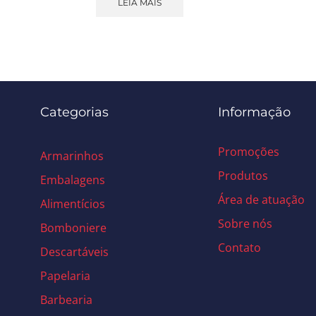
LEIA MAIS
Categorias
Informação
Promoções
Armarinhos
Produtos
Embalagens
Área de atuação
Alimentícios
Sobre nós
Bomboniere
Contato
Descartáveis
Papelaria
Barbearia