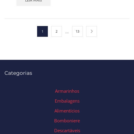
LEIA MAIS
…
1
2
13
Categorias
Armarinhos
Embalagens
Alimentícios
Bomboniere
Descartáveis