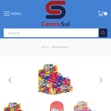
MENU
0
Início
Bomboniere