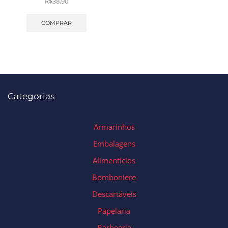
R$
38,90
COMPRAR
Categorias
Armarinhos
Embalagens
Alimentícios
Bomboniere
Descartáveis
Papelaria
Barbearia