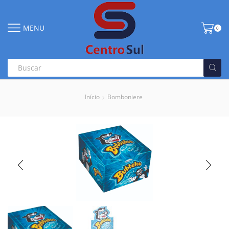
MENU
0
Início
Bomboniere