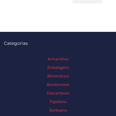
Categorias
Armarinhos
Embalagens
Alimentícios
Bomboniere
Descartáveis
Papelaria
Barbearia