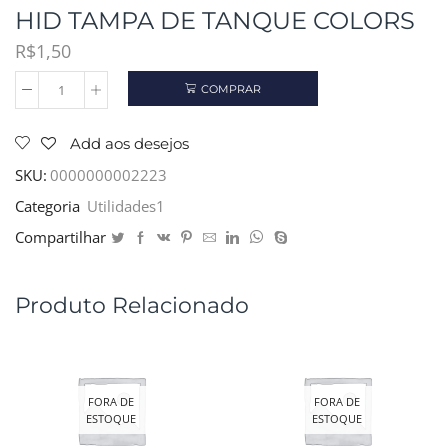
HID TAMPA DE TANQUE COLORS
R$
1,50
COMPRAR
HID
TAMPA
DE
Add aos desejos
TANQUE
COLORS
SKU:
0000000002223
quantidade
Categoria
Utilidades1
Compartilhar
Produto Relacionado
FORA DE
FORA DE
ESTOQUE
ESTOQUE