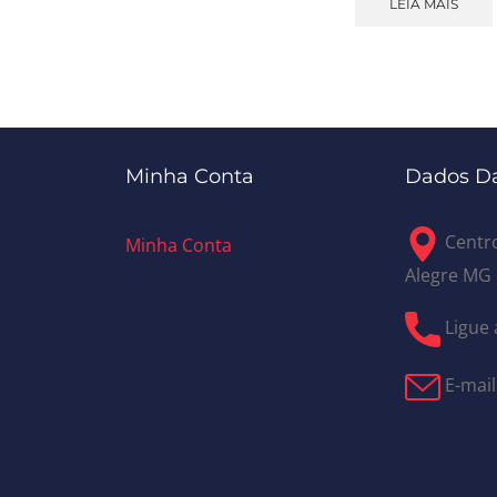
LEIA MAIS
Minha Conta
Dados Da
Centro
Minha Conta
Alegre MG
Ligue 
E-mail