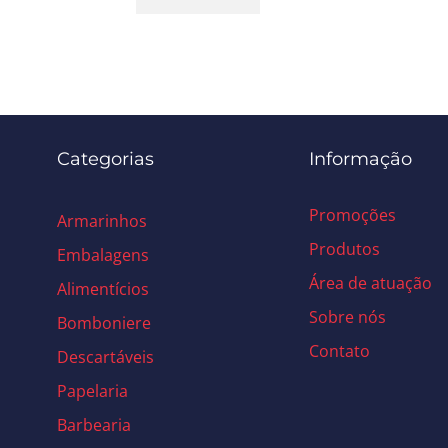
Categorias
Informação
Promoções
Armarinhos
Produtos
Embalagens
Área de atuação
Alimentícios
Sobre nós
Bomboniere
Contato
Descartáveis
Papelaria
Barbearia