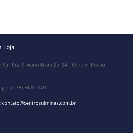
 Loja
 Sul, Rua Silviano Brandão, 24 – Centro , Pouso
agora: (35) 3421-2421
:
contato@centrosulminas.com.br