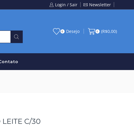
Login / Sair
Newsletter
Desejo
(
R$
0,00
)
0
0
Contato
LEITE C/30