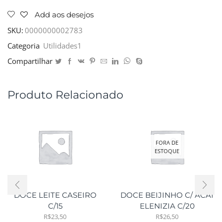
P/
CABELO
Add aos desejos
DARMA
CASTANHO
SKU:
0000000002783
Nº7
Categoria
Utilidades1
C/100
quantidade
Compartilhar
Produto Relacionado
FORA DE
ESTOQUE
DOCE LEITE CASEIRO
DOCE BEIJINHO C/ ACAI
C/15
ELENIZIA C/20
R$
23,50
R$
26,50