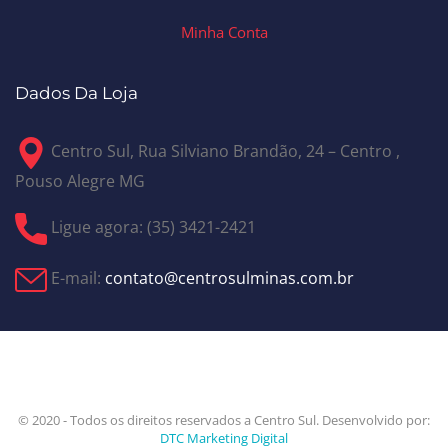
Minha Conta
Dados Da Loja
Centro Sul, Rua Silviano Brandão, 24 – Centro ,
Pouso Alegre MG
Ligue agora: (35) 3421-2421
E-mail:
contato@centrosulminas.com.br
© 2020 - Todos os direitos reservados a Centro Sul. Desenvolvido por:
DTC Marketing Digital