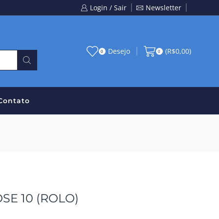
Login / Sair
Newsletter
Desejo
(
R$
0,00
)
0
0
Contato
SE 10 (ROLO)