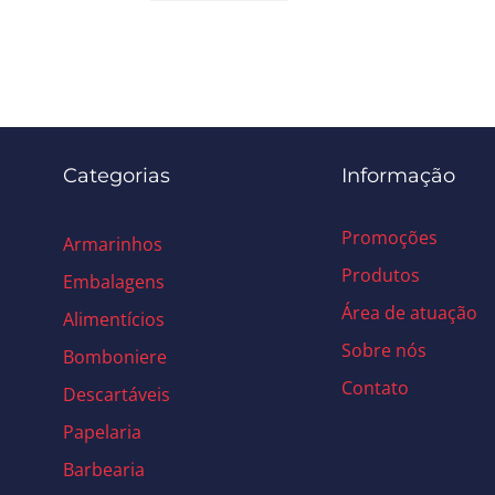
Categorias
Informação
Promoções
Armarinhos
Produtos
Embalagens
Área de atuação
Alimentícios
Sobre nós
Bomboniere
Contato
Descartáveis
Papelaria
Barbearia