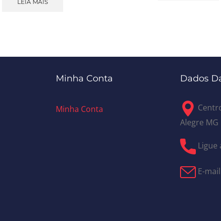
LEIA MAIS
Minha Conta
Dados Da
Centro
Minha Conta
Alegre MG
Ligue 
E-mail