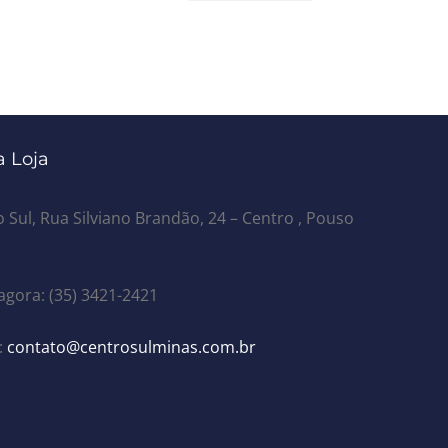
 Loja
 Sul, Rua Silviano Brandão, 24 – Centro , Pouso
agora: (35) 3421-2421
:
contato@centrosulminas.com.br