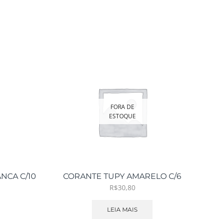
FORA DE
ESTOQUE
NCA C/10
CORANTE TUPY AMARELO C/6
C
R$
30,80
LEIA MAIS