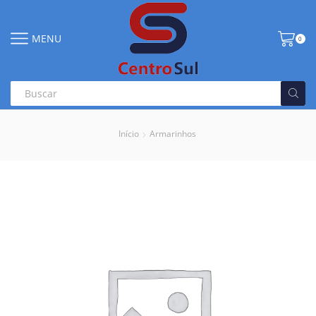
MENU
0
Início
Armarinhos