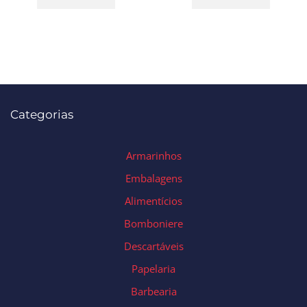
Categorias
Armarinhos
Embalagens
Alimentícios
Bomboniere
Descartáveis
Papelaria
Barbearia