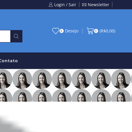
Login / Sair
Newsletter
Desejo
(
R$
0,00
)
0
0
Contato