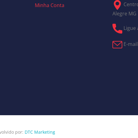
Centro
Minha Conta
Alegre MG
Ligue 
E-mail
volvido por:
DTC Marketing