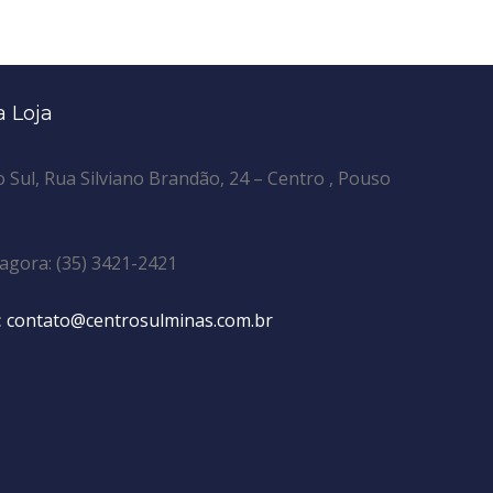
 Loja
 Sul, Rua Silviano Brandão, 24 – Centro , Pouso
agora: (35) 3421-2421
:
contato@centrosulminas.com.br