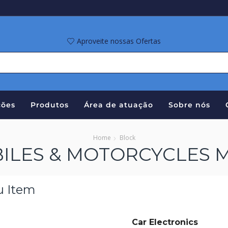
Aproveite nossas Ofertas
ões
Produtos
Área de atuação
Sobre nós
Home
Block
LES & MOTORCYCLES 
u Item
Car Electronics