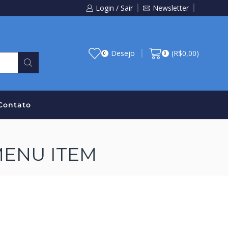
Login / Sair
Newsletter
Desejo
(
R$
0,00
)
0
0
Contato
MENU ITEM