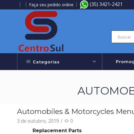
(35) 3421-2421
Faça seu pedido online
Aproveite nossas Ofertas
Promoç
Categorias
AUTOMOBI
Automobiles & Motorcycles Men
3 de outubro, 2019
/
0
Replacement Parts