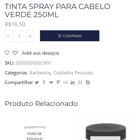
TINTA SPRAY PARA CABELO
VERDE 250ML
R$
16,50
COMPRAR
TINTA
SPRAY
PARA
Add aos desejos
CABELO
VERDE
SKU:
0000000002991
250ML
Categorias
Barbearia
,
Cuidados Pessoais
quantidade
Compartilhar
Produto Relacionado
FORA DE
ESTOQUE