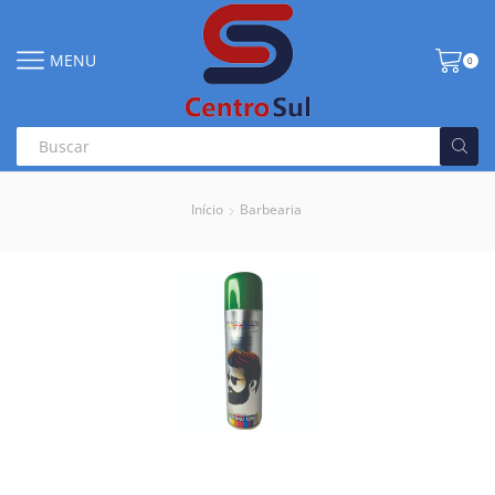
MENU
0
Início
Barbearia