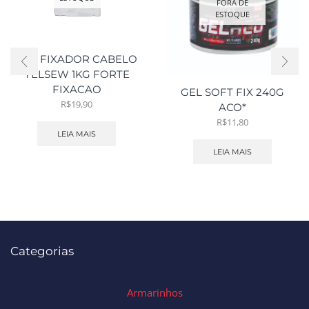
FORA DE
ESTOQUE
GEL FIXADOR CABELO
YELSEW 1KG FORTE
FIXACAO
GEL SOFT FIX 240G
R$
19,90
ACO*
R$
11,80
LEIA MAIS
LEIA MAIS
Categorias
Armarinhos