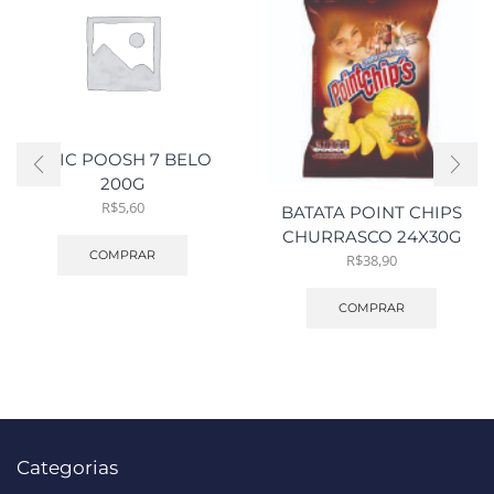
CHIC POOSH 7 BELO
200G
R$
5,60
BATATA POINT CHIPS
CHURRASCO 24X30G
COMPRAR
R$
38,90
COMPRAR
Categorias