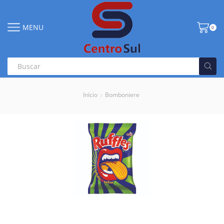
MENU
0
Início
Bomboniere