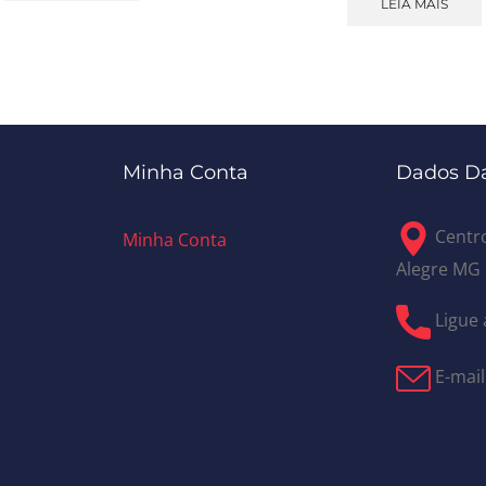
LEIA MAIS
Minha Conta
Dados Da
Centro
Minha Conta
Alegre MG
Ligue 
E-mail