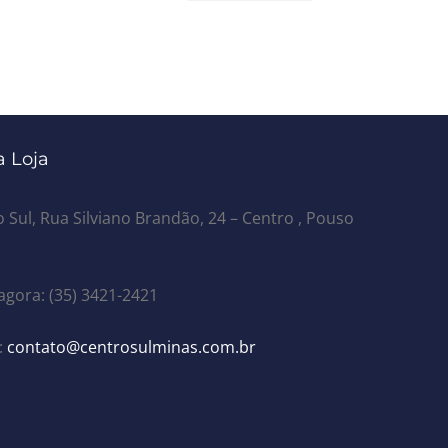
 Loja
 Sul, Rua Silviano Brandão, 24 – Centro , Pouso
agora: (35) 3421-2421
:
contato@centrosulminas.com.br