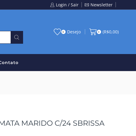
Login / Sair
Newsletter
Desejo
(
R$
0,00
)
0
0
Contato
MATA MARIDO C/24 SBRISSA