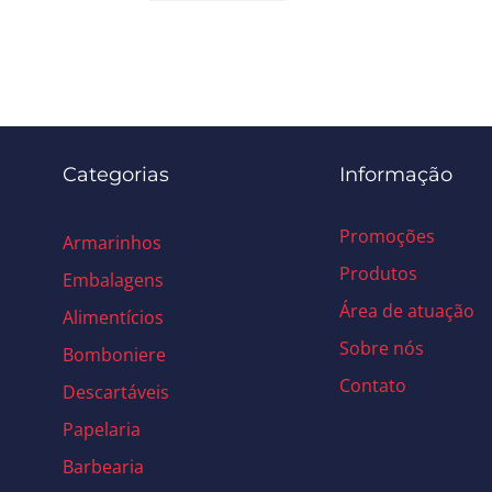
Categorias
Informação
Promoções
Armarinhos
Produtos
Embalagens
Área de atuação
Alimentícios
Sobre nós
Bomboniere
Contato
Descartáveis
Papelaria
Barbearia