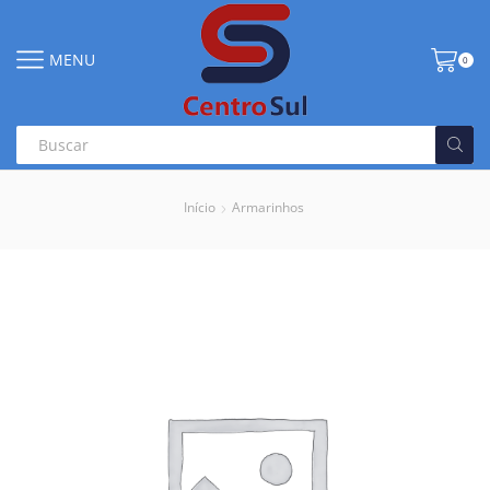
MENU
0
Início
Armarinhos