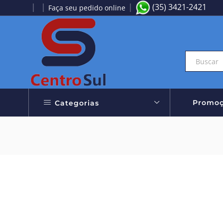
(35) 3421-2421
Faça seu pedido online
Aproveite nossas Ofertas
Promoç
Categorias