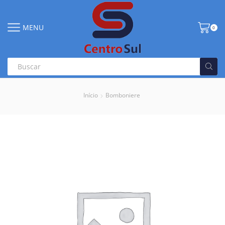
MENU
0
Início
Bomboniere