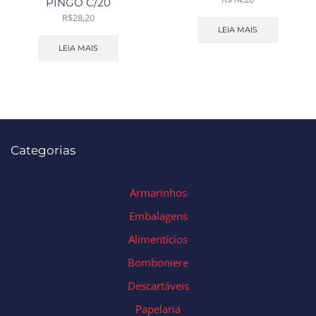
PINGO C/20
R$
28,20
LEIA MAIS
LEIA MAIS
Categorias
Armarinhos
Embalagens
Alimentícios
Bomboniere
Descartáveis
Papelaria