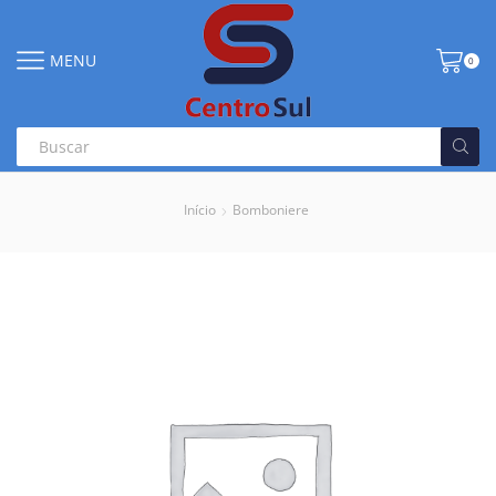
MENU
0
Início
Bomboniere