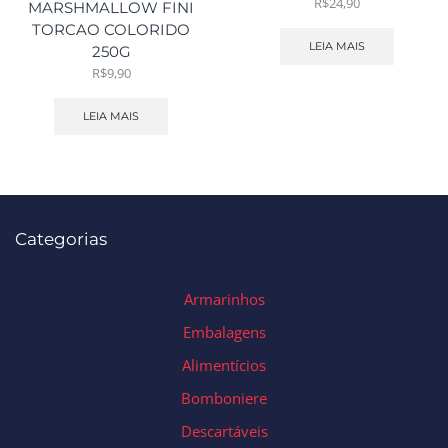
R$
24,90
MARSHMALLOW FINI
TORCAO COLORIDO
LEIA MAIS
250G
R$
9,90
LEIA MAIS
Categorias
Armarinhos
Embalagens
Alimentícios
Bomboniere
Descartáveis