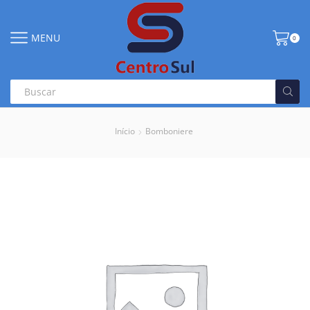
MENU
0
Início
Bomboniere