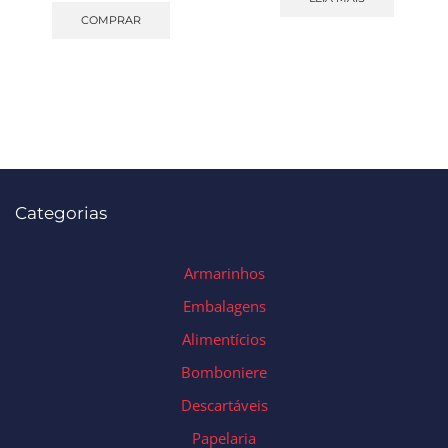
COMPRAR
Categorias
Armarinhos
Embalagens
Alimentícios
Bomboniere
Descartáveis
Papelaria