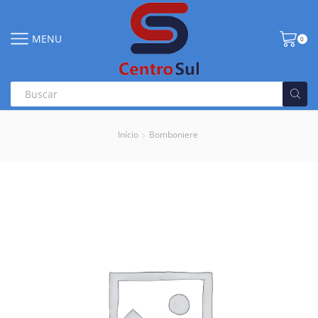
MENU
0
Início
Bomboniere