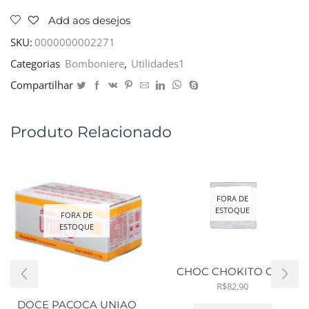
SANTA
FE
Add aos desejos
HORTELA
C/100
SKU:
0000000002271
CARROS
Categorias
Bomboniere
,
Utilidades1
quantidade
Compartilhar
Produto Relacionado
FORA DE
ESTOQUE
FORA DE
ESTOQUE
CHOC CHOKITO C/30
R$
82,90
DOCE PACOCA UNIAO