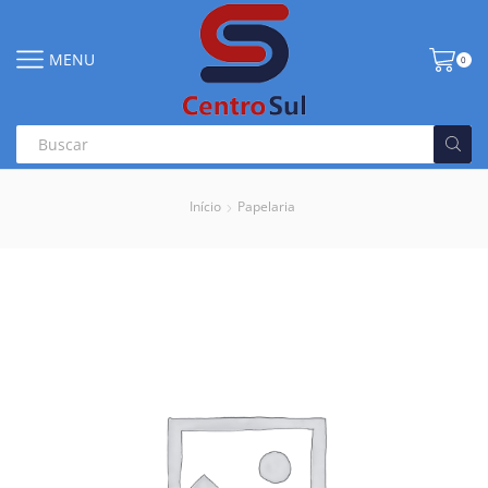
MENU
0
Início
Papelaria