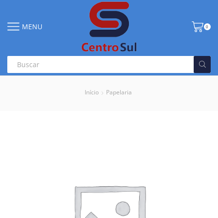
MENU
0
Início
Papelaria