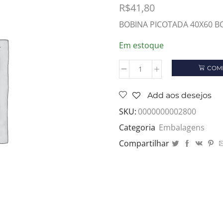
R$
41,80
BOBINA PICOTADA 40X60 B
Em estoque
COM
BOBINA
PICOTADA
40X60
Add aos desejos
BOB
SKU:
0000000002800
ROLL
SD
Categoria
Embalagens
FUNDO
2,0KG
Compartilhar
quantidade