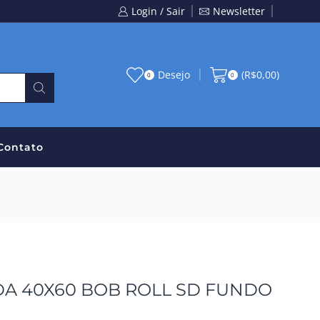
Login / Sair
Newsletter
Desejo
(
R$
0,00
)
0
0
Contato
DA 40X60 BOB ROLL SD FUNDO