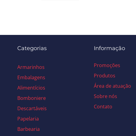
Categorias
Informação
Promoções
Armarinhos
Produtos
Embalagens
Área de atuação
Alimentícios
Sobre nós
Bomboniere
Contato
Descartáveis
Papelaria
Barbearia