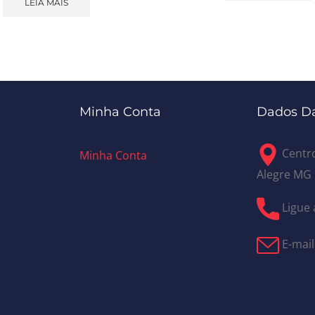
LEIA MAIS
Minha Conta
Dados Da
Centro
Minha Conta
Alegre MG
Ligue 
E-mail