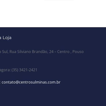
 Loja
 Sul, Rua Silviano Brandão, 24 – Centro , Pouso
agora: (35) 3421-2421
:
contato@centrosulminas.com.br