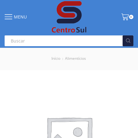
MENU
0
Início
Alimentícios