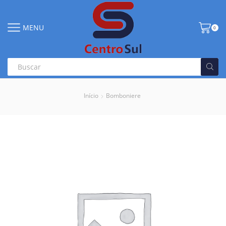
MENU
0
Início
Bomboniere