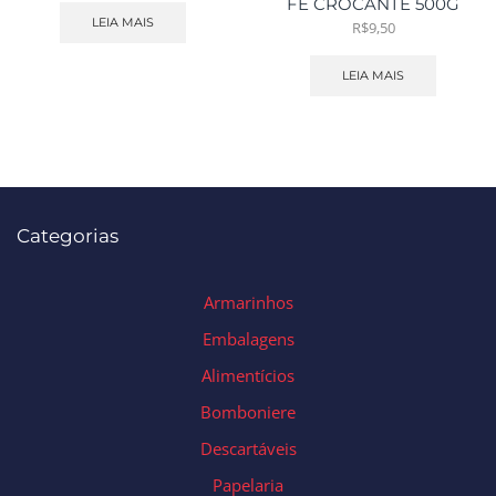
FE CROCANTE 500G
LEIA MAIS
R$
9,50
LEIA MAIS
Categorias
Armarinhos
Embalagens
Alimentícios
Bomboniere
Descartáveis
Papelaria