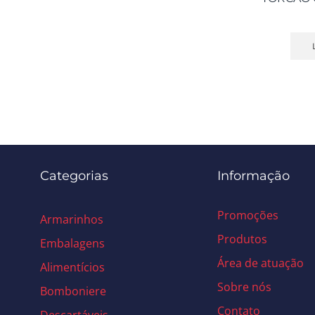
Categorias
Informação
Promoções
Armarinhos
Produtos
Embalagens
Área de atuação
Alimentícios
Sobre nós
Bomboniere
Contato