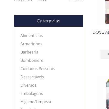
mínimo
máximo
Categorias
DOCE A
Alimentícios
Armarinhos
Barbearia
Bomboniere
Cuidados Pessoais
Descartáveis
Diversos
Embalagens
Higiene/Limpeza