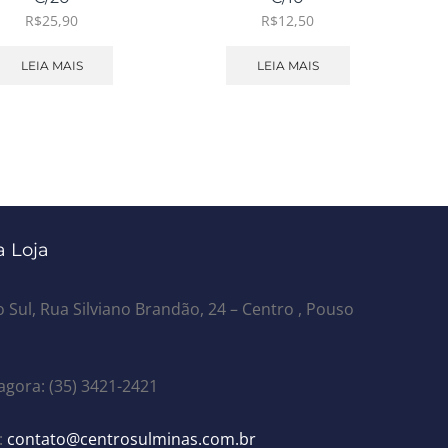
R$
25,90
R$
12,50
LEIA MAIS
LEIA MAIS
 Loja
 Sul, Rua Silviano Brandão, 24 – Centro , Pouso
agora: (35) 3421-2421
:
contato@centrosulminas.com.br