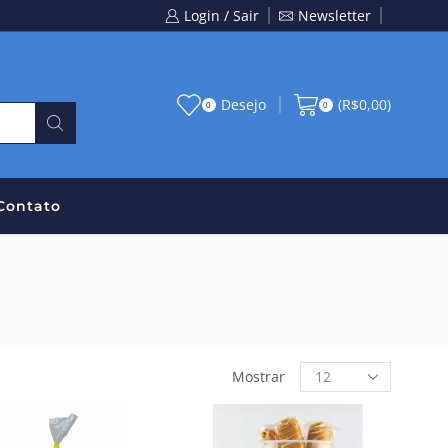
Login / Sair
Newsletter
Desejo
(
R$
0,00
)
0
0
Contato
Mostrar