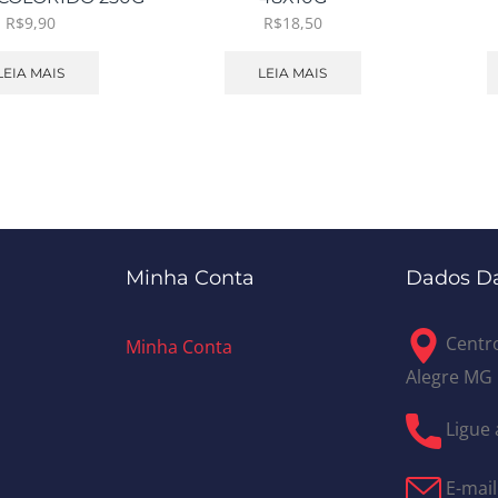
R$
9,90
R$
18,50
LEIA MAIS
LEIA MAIS
Minha Conta
Dados Da
Centro
Minha Conta
Alegre MG
Ligue 
E-mail