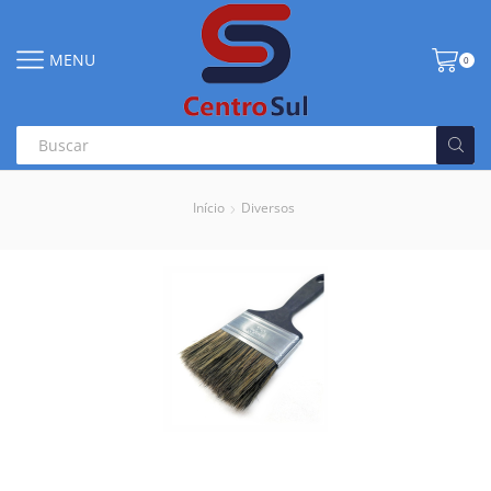
MENU
0
Início
Diversos